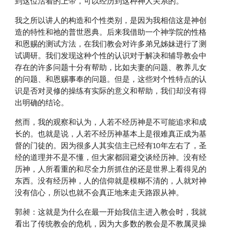
到这位活着的上帝，可以经历到这种神人关系的。
我之所以讲人的构造和个性类别，是因为我相信这是神创
造的特性和祂的普世恩典。后来我借助一个神学院的性格
和恩赐的测试方法，在我们教会对许多弟兄姊妹进行了测
试调研。我们发现这种个性的认识对于解决和辅导教会中
存在的许多问题十分有帮助，比如夫妻的问题、教养儿女
的问题、和恩赐事奉的问题。但是，这些对个性特点的认
识是否对灵修的操练有实际的意义和帮助，我们却没有得
出明确的结论。
然而，我的观察和认为，人若不经历神是不可能追求和成
长的。也就是说，人若不经历神基本上是很难真正成为基
督的门徒的。因为很多人其实信主已经有10年左右了，圣
经的道理并不是不懂，但大家都回避交谈经历神。没有经
历神，人所看重的和尽全力所抓住的还是世界上看得见的
东西。没有经历神，人的信仰就是模糊不清的，人就对神
没有信心，所以也就不会真正地来走天路跟从神。
郭昶：这就是为什么在最一开始我信主进入教会时，我就
看出了传统教会的危机，因为大多数的教会是不教属灵操