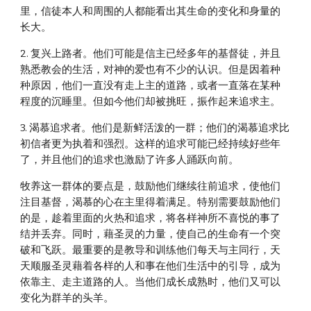
里，信徒本人和周围的人都能看出其生命的变化和身量的
长大。
2. 复兴上路者。他们可能是信主已经多年的基督徒，并且
熟悉教会的生活，对神的爱也有不少的认识。但是因着种
种原因，他们一直没有走上主的道路，或者一直落在某种
程度的沉睡里。但如今他们却被挑旺，振作起来追求主。
3. 渴慕追求者。他们是新鲜活泼的一群；他们的渴慕追求比
初信者更为执着和强烈。这样的追求可能已经持续好些年
了，并且他们的追求也激励了许多人踊跃向前。
牧养这一群体的要点是，鼓励他们继续往前追求，使他们
注目基督，渴慕的心在主里得着满足。特别需要鼓励他们
的是，趁着里面的火热和追求，将各样神所不喜悦的事了
结并丢弃。同时，藉圣灵的力量，使自己的生命有一个突
破和飞跃。最重要的是教导和训练他们每天与主同行，天
天顺服圣灵藉着各样的人和事在他们生活中的引导，成为
依靠主、走主道路的人。当他们成长成熟时，他们又可以
变化为群羊的头羊。