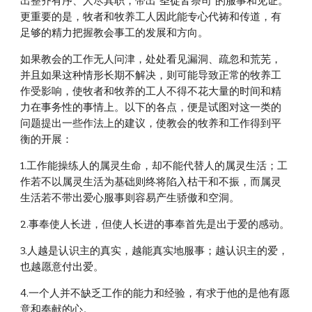
出整齐有序、人尽其职，带出“圣徒皆祭司”的服事和见证。
更重要的是，牧者和牧养工人因此能专心代祷和传道，有
足够的精力把握教会事工的发展和方向。
如果教会的工作无人问津，处处看见漏洞、疏忽和荒芜，
并且如果这种情形长期不解决，则可能导致正常的牧养工
作受影响，使牧者和牧养的工人不得不花大量的时间和精
力在事务性的事情上。以下的各点，便是试图对这一类的
问题提出一些作法上的建议，使教会的牧养和工作得到平
衡的开展：
1.工作能操练人的属灵生命，却不能代替人的属灵生活；工
作若不以属灵生活为基础则终将陷入枯干和不振，而属灵
生活若不带出爱心服事则容易产生骄傲和空洞。
2.事奉使人长进，但使人长进的事奉首先是出于爱的感动。
3.人越是认识主的真实，越能真实地服事；越认识主的爱，
也越愿意付出爱。
4.一个人并不缺乏工作的能力和经验，有求于他的是他有愿
意和奉献的心。