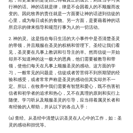
慰，而更重要的是使自己得着真正的成长，则应当学习实
行神的话。神的话就是律，律是不会因着人的不顺服而改
变的。因此牧养的责任就是一方面要让神的话进到信徒的
心里，成为每日成长的食物。另一方面，是要藉着神的话
所启示的律来指导和规范行事为人的一切活动。
2. 神的灵。这是指在每日生活的大小事件中是否清楚圣灵
的带领，并且顺服在圣灵的权柄和管理下。圣经让我们看
见，圣灵要在凡事上教训和引导主的羊。然而信徒一开始
却并不知道神的这一极大的恩典，他们需要被教导和带
领，使他们每天在凡事上顺服圣灵的感动。这方面的学
习，一般常见的问题是，信徒或者苦苦得不到所期望的经
验和感受，或者常常声称是圣灵的感动但其实却并不一
定。所以，在牧养中我们需要有智慧和爱心，既不伤害初
信者和初学者的追求和热心，又不在真理的原则和实行上
随便。学习听从及顺服圣灵的引导，应当得着属灵长者和
有经验的人帮助，并从以下的各点入手：
(a) 查经。从圣经中清楚认识圣灵在人心中的工作，如：圣
灵的感动和担忧等。