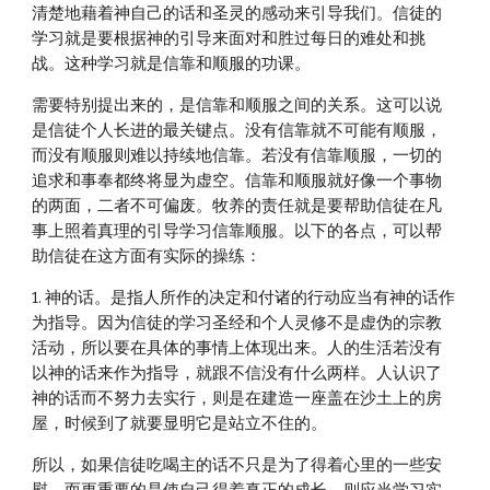
清楚地藉着神自己的话和圣灵的感动来引导我们。信徒的
学习就是要根据神的引导来面对和胜过每日的难处和挑
战。这种学习就是信靠和顺服的功课。
需要特别提出来的，是信靠和顺服之间的关系。这可以说
是信徒个人长进的最关键点。没有信靠就不可能有顺服，
而没有顺服则难以持续地信靠。若没有信靠顺服，一切的
追求和事奉都终将显为虚空。信靠和顺服就好像一个事物
的两面，二者不可偏废。牧养的责任就是要帮助信徒在凡
事上照着真理的引导学习信靠顺服。以下的各点，可以帮
助信徒在这方面有实际的操练：
1. 神的话。是指人所作的决定和付诸的行动应当有神的话作
为指导。因为信徒的学习圣经和个人灵修不是虚伪的宗教
活动，所以要在具体的事情上体现出来。人的生活若没有
以神的话来作为指导，就跟不信没有什么两样。人认识了
神的话而不努力去实行，则是在建造一座盖在沙土上的房
屋，时候到了就要显明它是站立不住的。
所以，如果信徒吃喝主的话不只是为了得着心里的一些安