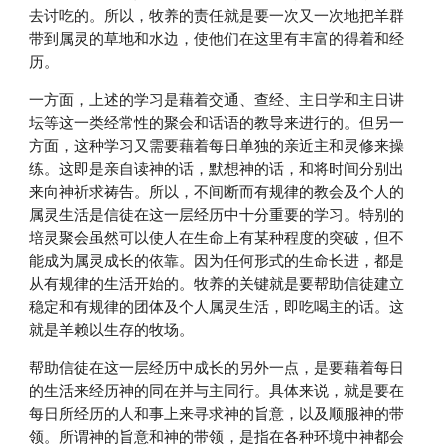
去讨吃的。所以，牧养的责任就是要一次又一次地把羊群
带到属灵的草地和水边，使他们在这里有丰富的得着和经
历。
一方面，上述的学习是藉着交通、查经、主日学和主日讲
坛等这一类经常性的聚会和话语的教导来进行的。但另一
方面，这种学习又需要藉着每日单独的亲近主和灵修来操
练。这即是亲自读神的话，默想神的话，和将时间分别出
来向神祈求祷告。所以，不间断而有规律的教会及个人的
属灵生活是信徒在这一层经历中十分重要的学习。特别的
培灵聚会虽然可以使人在生命上有某种程度的突破，但不
能成为属灵成长的依靠。因为任何形式的生命长进，都是
从有规律的生活开始的。牧养的关键就是要帮助信徒建立
稳定和有规律的团体及个人属灵生活，即吃喝主的话。这
就是羊赖以生存的牧场。
帮助信徒在这一层经历中成长的另外一点，是要藉着每日
的生活来经历神的同在并与主同行。具体来说，就是要在
每日所经历的人和事上来寻求神的旨意，以及顺服神的带
领。所谓神的旨意和神的带领，是指在各种环境中神都会