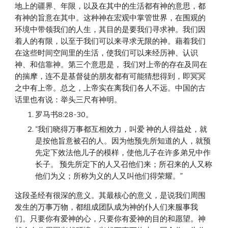
地上的疆界、年限，以及在其中的生活都有神的意思，都
有神的旨意在其中。这种神在宏观中掌管世界，在围观的
环境中带领我们的人生，其目的是要我们寻求神。我们因
着人的有限，以至于我们可以来寻求无限的神。藉着我们
在这些时间空间里的生活，使我们可以来经历神、认识
神、和信靠神。第三个意思是， 我们对上帝的存在及同在
的揣摩，连不是基督徒的朋友都有可能猜想得到，即冥冥
之中有上帝。总之，上帝实在离我们各人不远。中国的古
话里也有说：举头三尺有神明。
罗马书8:28-30。
“我们晓得万事都互相效力，叫爱 神的人得益处，就
是按他旨意被召的人。因为他预先所知道的人，就预
先定下效法他儿子的模样，使他儿子在许多弟兄中作
长子。 预先所定下的人又召他们来；所召来的人又称
他们为义；所称为义的人又叫他们得荣耀。”
这段圣经有很深的意义。其最核心的意义，是说我们周围
发生的万事万物，都组成团队成为神的仆人们来服事我
们。只要你有爱神的心，只要你有爱神的目的和愿望。神