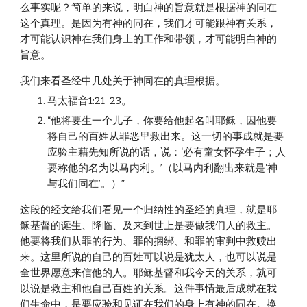
么事实呢？简单的来说，明白神的旨意就是根据神的同在
这个真理。是因为有神的同在，我们才可能跟神有关系，
才可能认识神在我们身上的工作和带领，才可能明白神的
旨意。
我们来看圣经中几处关于神同在的真理根据。
马太福音1:21-23。
“他将要生一个儿子，你要给他起名叫耶稣，因他要
将自己的百姓从罪恶里救出来。这一切的事成就是要
应验主藉先知所说的话，说：‘必有童女怀孕生子；人
要称他的名为以马内利。’（以马内利翻出来就是‘神
与我们同在’。）”
这段的经文给我们看见一个归纳性的圣经的真理，就是耶
稣基督的诞生、降临、及来到世上是要做我们人的救主。
他要将我们从罪的行为、罪的捆绑、和罪的审判中救赎出
来。这里所说的自己的百姓可以说是犹太人，也可以说是
全世界愿意来信他的人。耶稣基督和我今天的关系，就可
以说是救主和他自己百姓的关系。这件事情最后成就在我
们生命中，是要应验和见证在我们的身上有神的同在。换