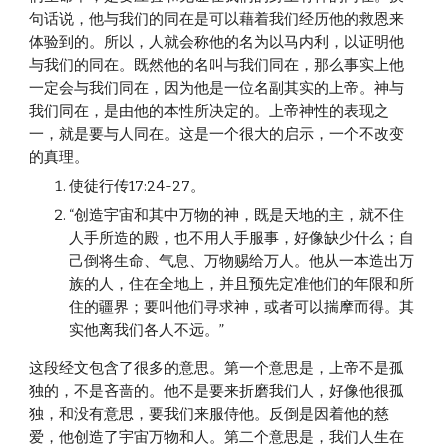
句话说，他与我们的同在是可以藉着我们经历他的救恩来
体验到的。所以，人就会称他的名为以马内利，以证明他
与我们的同在。既然他的名叫与我们同在，那么事实上他
一定会与我们同在，因为他是一位名副其实的上帝。神与
我们同在，是由他的本性所决定的。上帝神性的表现之
一，就是要与人同在。这是一个很大的启示，一个不改变
的真理。
使徒行传17:24-27。
“创造宇宙和其中万物的神，既是天地的主，就不住
人手所造的殿，也不用人手服事，好像缺少什么；自
己倒将生命、气息、万物赐给万人。他从一本造出万
族的人，住在全地上，并且预先定准他们的年限和所
住的疆界；要叫他们寻求神，或者可以揣摩而得。其
实他离我们各人不远。”
这段经文包含了很多的意思。第一个意思是，上帝不是孤
独的，不是吝啬的。他不是要来折磨我们人，好像他很孤
独，和没有意思，要我们来服侍他。反倒是因着他的慈
爱，他创造了宇宙万物和人。第二个意思是，我们人生在