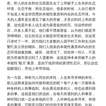
质。即人的生命和生活里面失去了上帝赋予人生存的生态
环境，生态平衡，和生态福分。很多的时候，人自己都并
不知道人有这些优秀的本能性素质和内在的生态环境。今
天的人通常是在遇见了极大的苦难，才意识到对上帝的需
要。这也是许多人信主成为基督徒的经历。但这样的经
历，许多人看不起。他们看不惯基督徒，认为他们都是哭
哭啼啼的，信主的见证大都是和苦难发生关系的。但这里
只讲对了一半。因为我们大多数的人因平时工作和生活的
繁忙及尘世的嘲杂，我们人很多的本能性素质和内在的生
态环境就被忽略、破坏、或埋没了。但也有一些人，不是
因为苦难而意识到了人需要神。这就是神本来所赋予人的
本能性“敬天”素质，是由于他所得的真理性启示。所以这也
提醒我们，早信上帝早得福。
另一方面，神有与人同在的本性，人也有寻求神的本性，
那么这两者是如何对接和相交的呢？每个人每一天都有各
种各样的人和事临到。你会遇见很多的人，你也会遇到很
多的事。这就是我们所说的，在每天所遇到的人和事里，
神对我们就一定会有他的引导，人对神也会有寻求。有很
多的事情，可能是与我们的信仰没有直接关系的。比如，