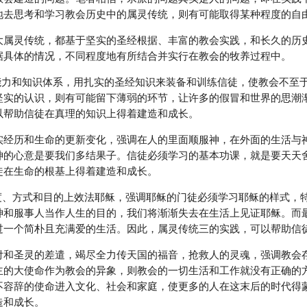
地去思考和学习教会历史中的属灵传统，则有可能取得某种程度的自
大属灵传统，都基于坚实的圣经根据、丰富的教会实践，和长久的历
据具体的情况，不同程度地有所结合并实行在教会的牧养过程中。
思辨能力和知识体系，用扎实的圣经知识来装备和训练信徒，使教会不
坚实的认识，则有可能留下薄弱的环节，让许多的假冒和世界的思潮
以帮助信徒在真理的知识上得着建造和成长。
的真实经历和生命的更新变化，强调在人的里面顺服神，在外面的生活
神的心意是要我们多结果子。信徒必须学习的基本功课，就是要天天
徒在生命的根基上得着建造和成长。
的态度、方式和目的上效法耶稣，强调耶稣的门徒必须学习耶稣的样式
神和服事人当作人生的目的，我们将渐渐失去在生活上见证耶稣。而
过一个简朴且充满爱的生活。因此，属灵传统三的实践，可以帮助信
的托付和圣灵的差遣，竭尽全力传天国的福音，抢救人的灵魂，强调教
主的大使命作为教会的异象，则教会的一切生活和工作就没有正确的
不容辞的使命进入文化、社会和家庭，使更多的人在这末后的时代得
造和成长。