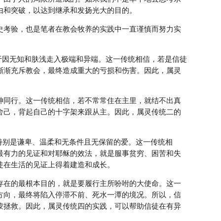
由和突破，以达到继承和发扬光大的目的。
史考验，也是笔者在教会牧养的实践中一直谨慎而努力实
至于因无知和肤浅走入极端和异端。这一传统相信，若是信徒
渐渐充斥教会，最终造成重大的亏损和伤害。因此，属灵
与神同行。这一传统相信，若不常常住在主里，就结不出真
舍己，背起自己的十字架来跟从主。因此，属灵传统二的
，特别是谦卑、温柔和无条件且无保留的爱。这一传统相
最有力的见证和对耶稣的效法，就是服事贫穷、困苦和失
徒在生活的见证上得着建造和成长。
会存在的最根本目的，就是要履行主所吩咐的大使命。这一
方向，最终将陷入停滞不前、死水一潭的境况。所以，信
蒙拯救。因此，属灵传统四的实践，可以帮助信徒在有异