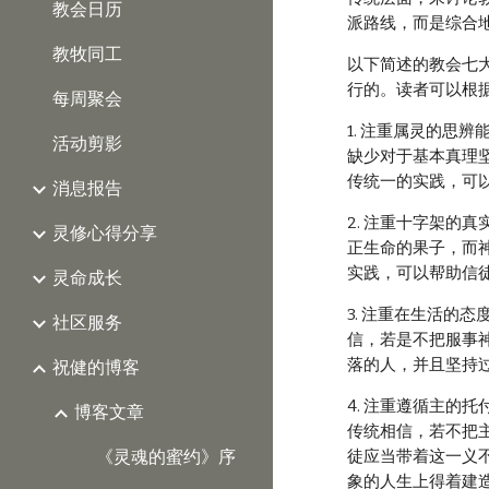
教会日历
派路线，而是综合
教牧同工
以下简述的教会七
行的。读者可以根
每周聚会
1. 注重属灵的
活动剪影
缺少对于基本真理
传统一的实践，可
消息报告
2. 注重十字架
灵修心得分享
正生命的果子，而
实践，可以帮助信
灵命成长
3. 注重在生活
社区服务
信，若是不把服事
落的人，并且坚持
祝健的博客
4. 注重遵循主
博客文章
传统相信，若不把
徒应当带着这一义
《灵魂的蜜约》序
象的人生上得着建