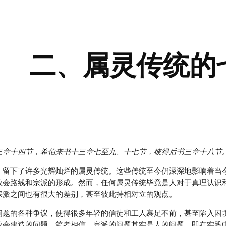
ip to main content
Skip to navigat
二、属灵传统的
三章十四节，希伯来书十三章七至九、十七节，彼得后书三章十八节
，留下了许多光辉灿烂的属灵传统。这些传统至今仍深深地影响着当
教会路线和宗派的形成。然而，任何属灵传统毕竟是人对于真理认识
宗派之间也有很大的差别，甚至彼此持相对立的观点。
问题的各种争议，使得很多年轻的信徒和工人裹足不前，甚至陷入困
教会建造的问题。笔者相信，宗派的问题其实是人的问题，即在实践