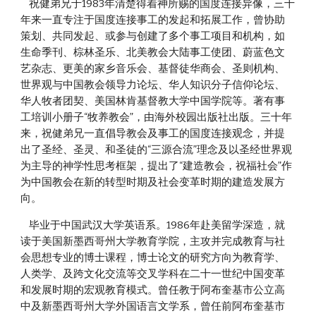
    祝健弟兄于1983年清楚得着神所赐的国度连接异像，三十
年来一直专注于国度连接事工的发起和拓展工作，曾协助
策划、共同发起、或参与创建了多个事工项目和机构，如
生命季刊、棕林圣乐、北美教会大陆事工使团、蔚蓝色文
艺杂志、更美的家乡音乐会、基督徒华商会、圣则机构、
世界观与中国教会领导力论坛、华人知识分子信仰论坛、
华人牧者团契、美国林肯基督教大学中国学院等。著有事
工培训小册子“牧养教会”，由海外校园出版社出版。三十年
来，祝健弟兄一直倡导教会及事工的国度连接观念，并提
出了圣经、圣灵、和圣徒的“三源合流”理念及以圣经世界观
为主导的神学性思考框架，提出了“建造教会，祝福社会”作
为中国教会在新的转型时期及社会变革时期的建造发展方
向。
    毕业于中国武汉大学英语系。1986年赴美留学深造，就
读于美国新墨西哥州大学教育学院，主攻并完成教育与社
会思想专业的博士课程，博士论文的研究方向为教育学、
人类学、及跨文化交流等交叉学科在二十一世纪中国变革
和发展时期的宏观教育模式。曾任教于阿布奎基市公立高
中及新墨西哥州大学外国语言文学系，曾任前阿布奎基市