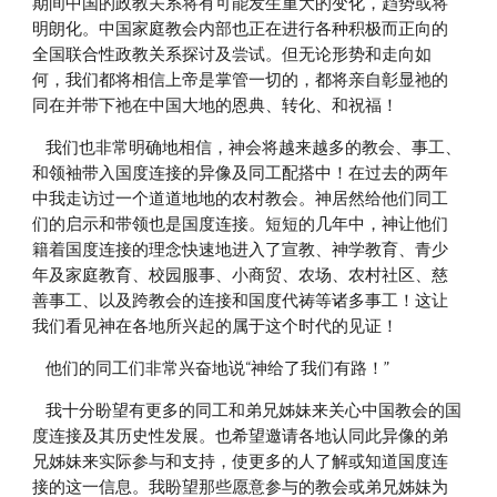
期间中国的政教关系将有可能发生重大的变化，趋势或将
明朗化。中国家庭教会内部也正在进行各种积极而正向的
全国联合性政教关系探讨及尝试。但无论形势和走向如
何，我们都将相信上帝是掌管一切的，都将亲自彰显祂的
同在并带下祂在中国大地的恩典、转化、和祝福！
    我们也非常明确地相信，神会将越来越多的教会、事工、
和领袖带入国度连接的异像及同工配搭中！在过去的两年
中我走访过一个道道地地的农村教会。神居然给他们同工
们的启示和带领也是国度连接。短短的几年中，神让他们
籍着国度连接的理念快速地进入了宣教、神学教育、青少
年及家庭教育、校园服事、小商贸、农场、农村社区、慈
善事工、以及跨教会的连接和国度代祷等诸多事工！这让
我们看见神在各地所兴起的属于这个时代的见证！
    他们的同工们非常兴奋地说“神给了我们有路！”
    我十分盼望有更多的同工和弟兄姊妹来关心中国教会的国
度连接及其历史性发展。也希望邀请各地认同此异像的弟
兄姊妹来实际参与和支持，使更多的人了解或知道国度连
接的这一信息。我盼望那些愿意参与的教会或弟兄姊妹为