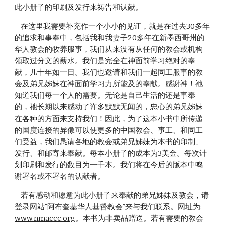
此小册子的印刷及发行来祷告和认献。
    在这里我需要补充作一个小小的见证，就是在过去30多年
的追求和事奉中，包括我和我妻子20多年在新墨西哥州的
华人教会的牧养服事，我们从来没有从任何的教会或机构
领取过分文的薪水。我们是完全在神面前学习绝对的奉
献，几十年如一日。我们也邀请和我们一起同工服事的教
会及弟兄姊妹在神面前学习力所能及的奉献。感谢神！祂
知道我们每一个人的需要。无论是自己生活的还是事奉
的，祂长期以来感动了许多默默无闻的，忠心的弟兄姊妹
在各种的方面来支持我们！因此，为了这本小书中所传递
的国度连接的异像可以使更多的中国教会、事工、和同工
们受益，我们恳请各地的教会或弟兄姊妹为本书的印制、
发行、和邮寄来奉献。每本小册子的成本为3美金。每次计
划印刷和发行的数目为一千本。我们将在今后的版本中鸣
谢署名或不署名的认献者。
    若有感动和愿意为此小册子来奉献的弟兄姊妹及教会，请
登录网站“阿布奎基华人基督教会”来与我们联系。网址为: 
www.nmaccc.org
。本书为非卖品赠送。若有需要的教会