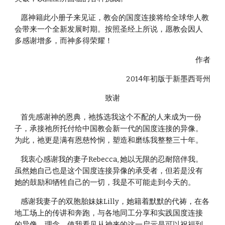
    愿神籍此小册子来见证，教会的国度连接将给全球华人教
会带来一个全新发展时期。按照圣经上所说，愿教会因人
多感谢增多，而神多得荣耀！
作者
2014年初版于新墨西哥州
致谢
    首先感谢神的恩典，祂拣选我这个不配的人来成为一份
子，承接祂所托付给中国教会新一代的国度连接的异像。
为此，祂更是满有恩慈怜悯，塑造和磨练我整整三十年。
    我衷心感谢我的妻子Rebecca, 她以无限的忍耐陪伴我。
虽然她自己也是这个国度连接异像的承受者，但若是没有
她的鼓励和牺牲自己的一切，我是不可能走到今天的。
    感谢我妻子的双胞胎妹妹Lilly，她籍着默默的代祷，在各
地工场上的传讲和奔跑，与各地同工分享和实践国度连接
的异像、理念，使我看见从神来的这一启示是可以祝福到