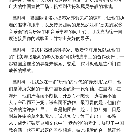
广大的中国宣教工场，祝福到代祷和属灵争战的领域。
    感谢神，籍国际著名小提琴家郭昶夫妇的谦卑，让他们执
着的追求和服事，以及传扬团契的弟兄姊妹和“更美的家乡
音乐会”的音乐家们和音乐事奉的同工们，可以成为这一国
度连接异像的试验田，并结出美好的果子。
    感谢神，使我和杰出的科学家、牧者李晖弟兄以及他们
的“北美海拔最高的华人教会”可以结成事工的合作伙伴，一
起籍国度连接的异像来摸索、交通、探讨教会建造和门徒
成长的模式。
    感谢神，把我放在一群“玩命”的时代的“弄潮儿”之中。他
们是神所兴起的一批中国教会的新一代领袖。在国内，在
海外，他们严谨而不刻板，开放而不随便，执着而不逼
人，舍己而不张扬，谦卑而不故作。最可贵的是，他们在
过去的这许多年里，一直是抱团在一起，十数年如一日忍
耐着许多的莫名和无名，诚诚实实，终于走出了一条路
来，成为打破历史和文化中“一盘散沙”的咒诅，展现了中国
教会新一代不可思议的圣徒相通、彼此相爱的合一见证雏