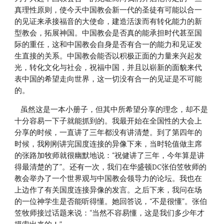
真理性原则，使今天中国教会新一代的圣徒有可能以合一
的见证来承接福音的大使命，建造活泼而有转化能力的新
型教会，拓展神国。中国教会是否真的能承担时代甚至国
际的重任，这和中国教会自身是否有合一的能力和见证发
生直接的关系。中国教会能否以积极正面的力量来兴起发
光，转化文化与社会，祝福中国，并且以崭新的面貌来代
表中国的希望走向世界，这一切没有合一的见证是不可能
的。
    虽然这是一本小册子，但其中所希望分享的理念，却不是
十分容易一下子就能抓到的。我最开始在全国性的大会上
分享的时候，一直讲了三年都没有讲清楚。到了第四年的
时候，我刚刚讲完国度连接的异像下来，当时轮值做主席
的张路加牧师就很幽默地说：“祝健讲了三年，今年算是讲
得最清楚的了”。还有一次，我们在华盛顿DC张伯笠牧师的
教会举办了一个世界观与中国教会领导力的论坛。我也在
上边作了有关国度连接异像的发言。之后下来，我问在场
的一位神学生是否能听得懂。她回答说，“不是很懂”。张伯
笠牧师接过话题来说：“当然不容易懂，这是我们多少年才