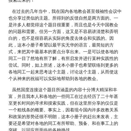
摸索出来的！”
    在过去的几年当中，我在国内各地教会甚至领袖性会议中
也分享过类似的主题。所得到的反馈自然是两方面的。一
是许多人都觉得这个题目很重要，而且也是今天中国教会
的问题和需要。但另一方面，这又是不容易讲清楚和弄明
白的，也不是很容易从实际的角度去体会和实践的。因
此，这本小册子希望以最平实无华的语言，最简短的方
式，来把其中最基本的要点分享出来。一是可以使各地的
同工一目了然地有所了解，有所启发并进行某种实践性的
尝试。同时，如上所述，这本小册子也希望联络到更多的
各地同工一起来思考这个主题，讨论这个主题，从而使这
个从神来的祝福可以实际地帮助到各地的教会。
    虽然国度连接这个题目所涵盖的内容十分博大精深和丰
富，并且我本人和各地的一些同工在过去经历了二十年甚
至更长时间的寻求和摸索实践，但在这里所分享的仅仅是
一个粗线条的概要。事实上，因着现今国内许多政教关系
和政策的形势还很不明朗，这本小册子的赶出来发表，主
要还是希望对各地的同工有所帮助、预备、和在事工上的
突破，以回应所面临的各种挑战。