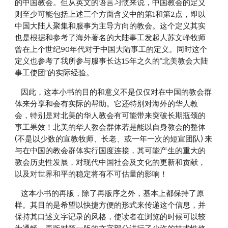
的中国教会。但从英文的语言习惯来说，中国教会的定义
则至少可能包括上述三个方面含义中的第1和第2点，即以
中国大陆人聚集和服事为主导方向的教会。这个定义其实
也是根据和参考了海外著名的大陆事工发起人苏文峰牧师
曾在上个世纪90年代对于中国大陆事工的定义。同时这个
定义也参考了我所参与服事长达15年之久的“北美教会大陆
事工使团”的实际经验。
    因此，这本小书的目的和意义不是仅仅对在中国的教会群
体来分享和会有实际的帮助。它还特别对海外的华人教
会，特别是对北美的华人教会有可能带来突破长期瓶颈的
事工果效！北美的华人教会群体若是能以自身教会的整体
(不是以少数的宣教牧师、长老、或一年一次的短宣团队) 来
与在中国的教会群体实行国度连接，其可能产生的重大的
教会历史性发展，对现代中国社会及文化的更新和贡献，
以及对世界和平的稳定将有不可估量的影响！
    这本小书的再版，除了再版序之外，基本上都保持了原
样。其目的是希望以快捷方便的形式来传递这个信息，并
保持其口述文字记录的风格，使读者在浏览的时候可以较